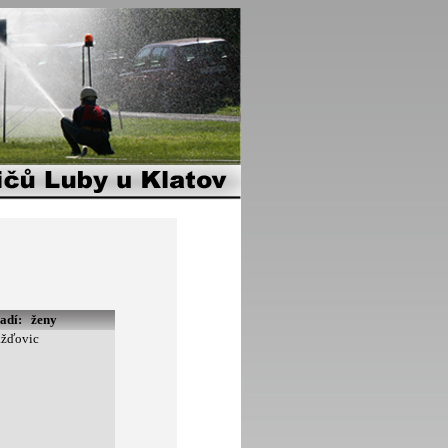
řadí:
ženy
ažďovic