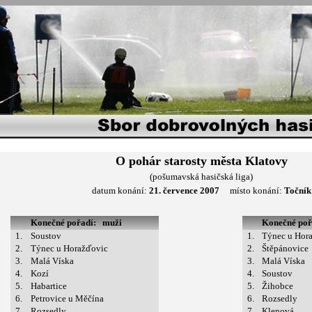
O pohár starosty města Klatovy
(pošumavská hasičská liga)
datum konání:
21. července 2007
místo konání:
Točník
Konečné pořadí: muži
Konečné po
1.
Soustov
1.
Týnec u Hor
2.
Týnec u Horažďovic
2.
Štěpánovice
3.
Malá Víska
3.
Malá Víska
4.
Kozí
4.
Soustov
5.
Habartice
5.
Žihobce
6.
Petrovice u Měčína
6.
Rozsedly
7.
Rozsedly
7.
Klenová