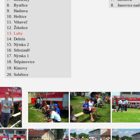
8.
Bystřice
8.
Janovice na
9.
Hadrava
10.
Hoštice
11.
Vrhaveč
12.
Žihobce
13.
Luby
14.
Dehtín
15.
Nýrsko 2
16.
Střeziměř
17.
Nýrsko 1
18.
Štěpánovice
19.
Klatovy
20.
Sobětice