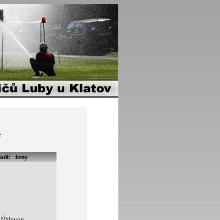
e
řadí:
ženy
d Úhlavou