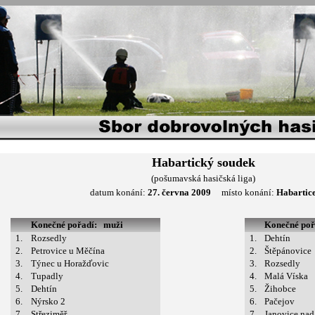
Habartický soudek
(pošumavská hasičská liga)
datum konání:
27. června 2009
místo konání:
Habartic
Konečné pořadí: muži
Konečné po
1.
Rozsedly
1.
Dehtín
2.
Petrovice u Měčína
2.
Štěpánovice
3.
Týnec u Horažďovic
3.
Rozsedly
4.
Tupadly
4.
Malá Víska
5.
Dehtín
5.
Žihobce
6.
Nýrsko 2
6.
Pačejov
7.
Střeziměř
7.
Janovice na