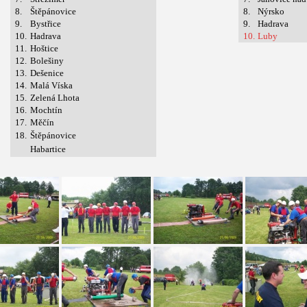
8.
Štěpánovice
8.
Nýrsko
9.
Bystřice
9.
Hadrava
10.
Hadrava
10.
Luby
11.
Hoštice
12.
Bolešiny
13.
Dešenice
14.
Malá Víska
15.
Zelená Lhota
16.
Mochtín
17.
Měčín
18.
Štěpánovice
Habartice