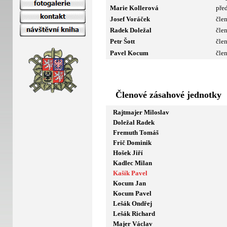
Marie Kollerová
pře
Josef Voráček
čle
Radek Doležal
čle
Petr Šott
čle
Pavel Kocum
čle
Členové zásahové jednotky
Rajtmajer Miloslav
Doležal Radek
Fremuth Tomáš
Frič Dominik
Hošek Jiří
Kadlec Milan
Kašík Pavel
Kocum Jan
Kocum Pavel
Lešák Ondřej
Lešák Richard
Majer Václav