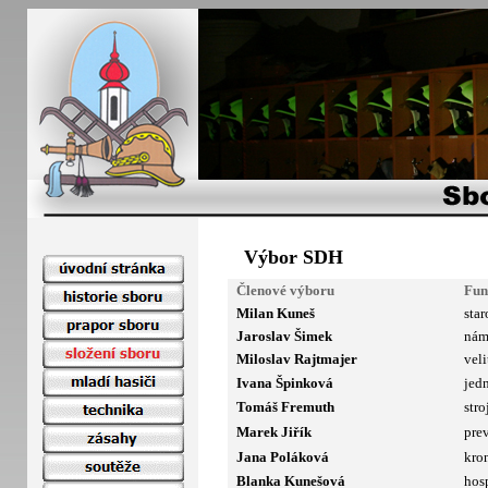
Výbor SDH
Členové výboru
Fun
Milan Kuneš
star
Jaroslav Šimek
námě
Miloslav Rajtmajer
veli
Ivana Špinková
jed
Tomáš Fremuth
stro
Marek Jiřík
prev
Jana Poláková
kro
Blanka Kunešová
hos