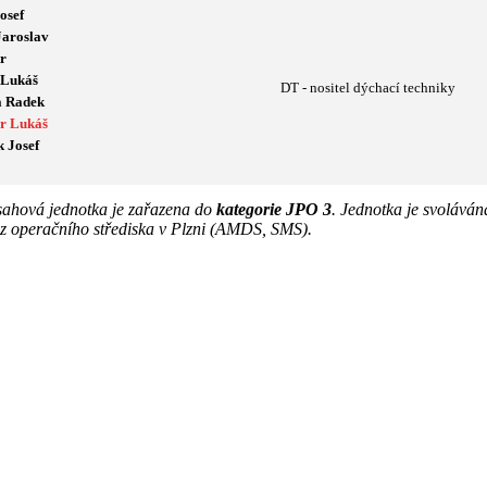
osef
Jaroslav
tr
 Lukáš
DT - nositel dýchací techniky
a Radek
er Lukáš
 Josef
sahová jednotka je zařazena do
kategorie JPO 3
. Jednotka je svolává
 z operačního střediska v Plzni (AMDS, SMS).