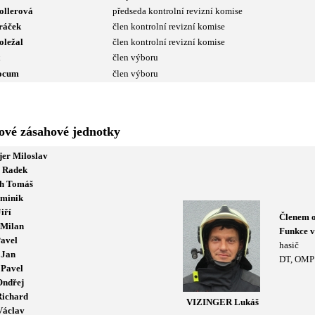
llerová
předseda kontrolní revizní komise
ráček
člen kontrolní revizní komise
ležal
člen kontrolní revizní komise
člen výboru
ocum
člen výboru
ové zásahové jednotky
jer Miloslav
l Radek
h Tomáš
ominik
iří
Členem 
 Milan
Funkce v
Pavel
hasič
 Jan
DT, OMP
Pavel
Ondřej
Richard
VIZINGER Lukáš
Václav