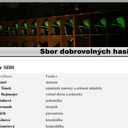
r SDH
výboru
Funkce
uneš
starosta
 Šimek
náměstek starosty a referent mládeže
 Rajtmajer
velitel sboru a jednotky
inková
jednatelka
remuth
strojník
řík
preventista
láková
kronikářka
Kunešová
hospodářka