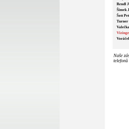
Rendl J
Šimek 
Šott Pe
Turner
Valečk
Vizing
Voráček
Naše zá
telefonů