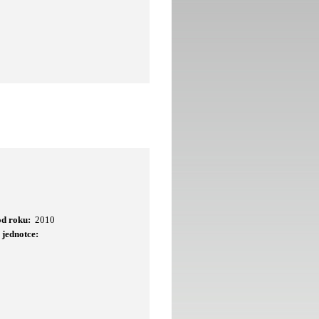
od roku:
2010
 jednotce: