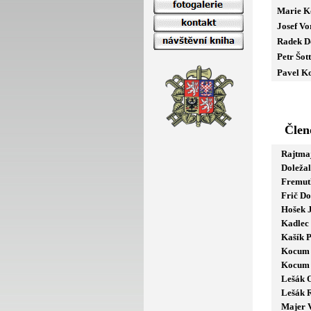
Marie Ko
Josef Vo
Radek Do
Petr Šott
Pavel K
Člen
Rajtma
Doleža
Fremut
Frič D
Hošek J
Kadlec
Kašík 
Kocum
Kocum 
Lešák 
Lešák 
Majer 